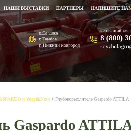
НАШИ ВЫСТАВКИ
ПАРТНЕРЫ
НАПИШИТЕ НА
Бесплатный звон
г. Саранск
8 (800) 3
г. Тамбов
г. Нижний новгород
soyzbelagro
GASPARDO и Vogel&Noot
Глубокорыхлитель Gaspardo ATTILA
/
ль Gaspardo ATTIL