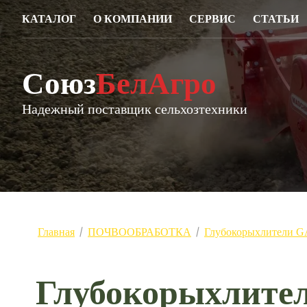
КАТАЛОГ
О КОМПАНИИ
СЕРВИС
СТАТЬИ
Союз
БелАгро
Надежный поставщик сельхозтехники
Главная
ПОЧВООБРАБОТКА
Глубокорыхлители 
/
/
Глубокорыхлите