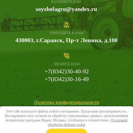
НАПИШИТЕ НАМ
soyzbelagro@yandex.ru
ПРИХОДИТЕ К НАМ
430003, г.Саранск, Пр-т Ленина, д.100
ЗВОНИТЕ НАМ
+7(8342)30-40-92
+7(8342)30-16-49
Политика конфиденциальности
Этот сайт использует файлы cookie и метаданные. Продолжая просматривать его,
Вы выражаете свое согласие на обработку персональных данных с использованием
метрических программ Яндекс.Метрика, LiveInternet в соответствии с
Политикой
обработки файлов cookie