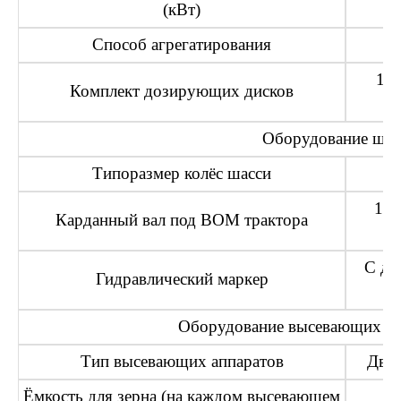
(кВт)
Способ агрегатирования
1 (
Комплект дозирующих дисков
Оборудование шас
Типоразмер колёс шасси
1” 
Карданный вал под ВОМ трактора
С дв
Гидравлический маркер
с
Оборудование высевающих а
Тип высевающих аппаратов
Двух
Ёмкость для зерна (на каждом высевающем