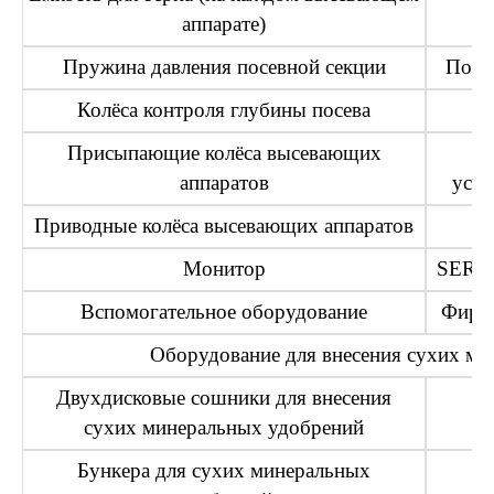
аппарате)
Пружина давления посевной секции
Повы
Колёса контроля глубины посева
Присыпающие колёса высевающих
С
аппаратов
уста
Приводные колёса высевающих аппаратов
Монитор
SERIO 
Вспомогательное оборудование
Фирме
Оборудование для внесения сухих ми
Двухдисковые сошники для внесения
сухих минеральных удобрений
Бункера для сухих минеральных