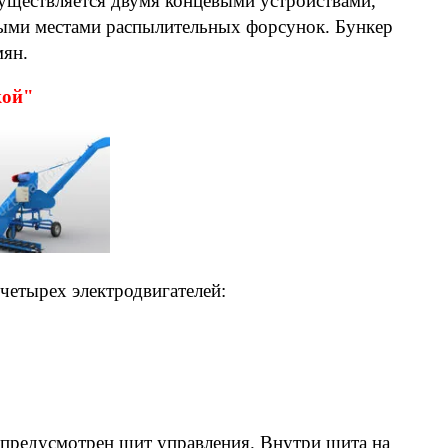
существляется двумя концевыми устройствами,
ными местами распылительных форсунок. Бункер
мян.
кой"
четырех электродвигателей:
 предусмотрен щит управления. Внутри щита на