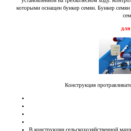
установленной на трехколесном ходу. Контро
которыми оснащен бункер семян. Бункер семян
сем
для
Конструкция протравливате
В конструкции сельскохозяйственной маши