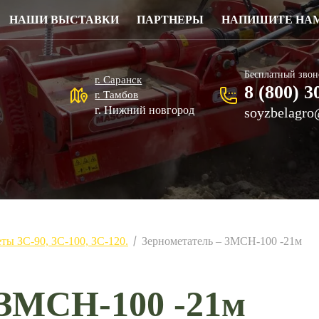
НАШИ ВЫСТАВКИ
ПАРТНЕРЫ
НАПИШИТЕ НА
Бесплатный звон
г. Саранск
8 (800) 3
г. Тамбов
г. Нижний новгород
soyzbelagro
ты ЗС-90, ЗС-100, ЗС-120.
Зернометатель – ЗМСН-100 -21м
/
 ЗМСН-100 -21м