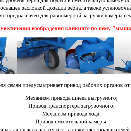
ль уровеня зерна для подачи в смесительную камеру о
 оснащен заслонкой дозации зерна, а также установоч
ян предназначен для равномерной загрузки камеры се
 увеличения изобрадения кликните по нему "мыш
ля семян предусматривает привод рабочих органов от 
Механизм привода шнека выгрузного;
Привод транспортера загрузочного;
Механизм привода хода;
Привод смесительной камеры.
ны для пуска в работу и остановки электродвигателей