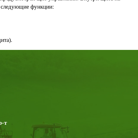
я следующие функции:
ита).
р-т